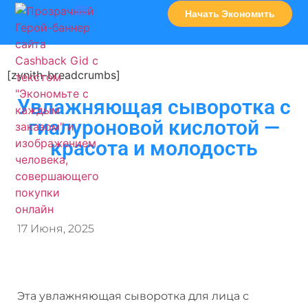
Начать Экономить
Часто Задаваемые Вопросы
Карта Сервисов
[zynith-breadcrumbs]
Увлажняющая сыворотка с
гиалуроновой кислотой —
красота и молодость
17 Июня, 2025
Эта увлажняющая сыворотка для лица с