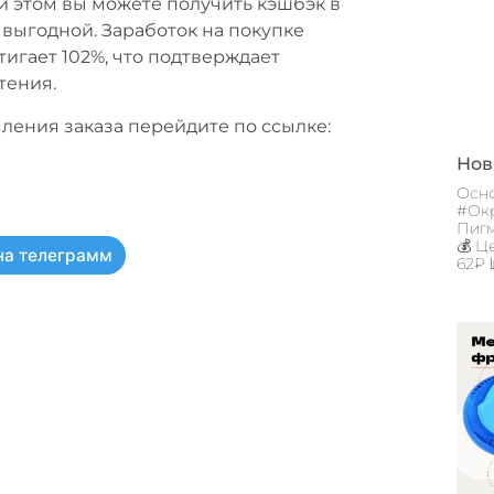
ри этом вы можете получить кэшбэк в
 выгодной. Заработок на покупке
тигает 102%, что подтверждает
тения.
ения заказа перейдите по ссылке:
Новы
Осно
#Окр
Пигм
💰 Ц
на телеграмм
62₽ 