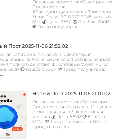
Основная категория: #Электроника
Подкатегория:
#Расходные_материалы Тонер для
Xerox Phaser 3010 WC 3045, черный,
60 г 💰 Цена: 235₽ 🤑 Кэшбэк: 200₽
💸 Товар получите за:
й Пост 2025-11-06 21:52:02
вная категория: #Красота Подкатегория:
ашивание_волос_и_химическая_завивка Scandal
ент прямого действия Фиолетовый Violet 140 мл
ена: 562₽ 🤑 Кэшбэк: 500₽ 💸 Товар получите за:
📊
Новый Пост 2025-11-06 21:01:02
Основная категория: #Зоотовары
Подкатегория: #Игрушки Игрушка
резиновая для собак летающая
тарелка 💰 Цена: 582₽ 🤑 Кэшбэк:
500₽ 💸 Товар получите за: 82₽ 📊
Процент выгоды: