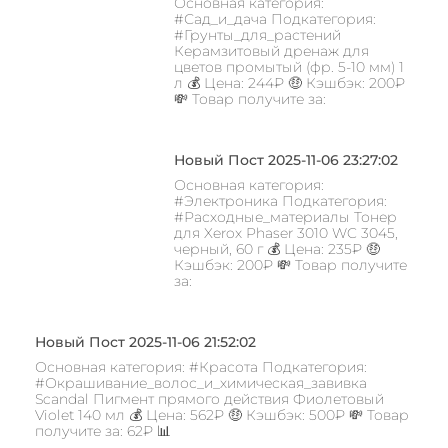
Основная категория:
#Сад_и_дача Подкатегория:
#Грунты_для_растений
Керамзитовый дренаж для
цветов промытый (фр. 5-10 мм) 1
л 💰 Цена: 244₽ 🤑 Кэшбэк: 200₽
💸 Товар получите за:
Новый Пост 2025-11-06 23:27:02
Основная категория:
#Электроника Подкатегория:
#Расходные_материалы Тонер
для Xerox Phaser 3010 WC 3045,
черный, 60 г 💰 Цена: 235₽ 🤑
Кэшбэк: 200₽ 💸 Товар получите
за:
Новый Пост 2025-11-06 21:52:02
Основная категория: #Красота Подкатегория:
#Окрашивание_волос_и_химическая_завивка
Scandal Пигмент прямого действия Фиолетовый
Violet 140 мл 💰 Цена: 562₽ 🤑 Кэшбэк: 500₽ 💸 Товар
получите за: 62₽ 📊