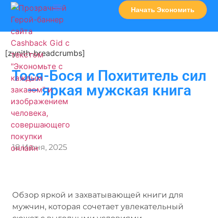
Начать Экономить
Часто Задаваемые Вопросы
Карта Сервисов
[zynith-breadcrumbs]
Тося-Бося и Похититель сил
— яркая мужская книга
18 Июня, 2025
Обзор яркой и захватывающей книги для
мужчин, которая сочетает увлекательный