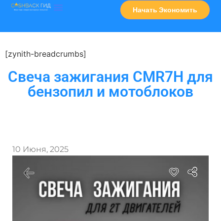
Начать Экономить
Часто Задаваемые Вопросы
Карта Сервисов
[zynith-breadcrumbs]
Свеча зажигания CMR7H для
бензопил и мотоблоков
10 Июня, 2025