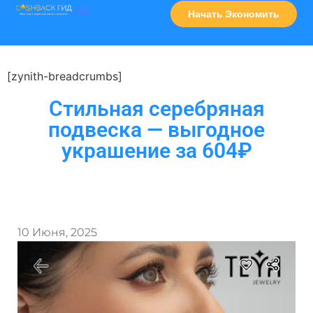
Начать Экономить
Часто Задаваемые Вопросы
Карта Сервисов
[zynith-breadcrumbs]
Стильная серебряная
подвеска — выгодное
украшение за 604₽
10 Июня, 2025