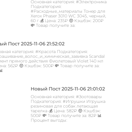
Основная категория: #Электроника
Подкатегория:
#Расходные_материалы Тонер для
Xerox Phaser 3010 WC 3045, черный,
60 г 💰 Цена: 235₽ 🤑 Кэшбэк: 200₽
💸 Товар получите за:
й Пост 2025-11-06 21:52:02
вная категория: #Красота Подкатегория:
ашивание_волос_и_химическая_завивка Scandal
ент прямого действия Фиолетовый Violet 140 мл
ена: 562₽ 🤑 Кэшбэк: 500₽ 💸 Товар получите за:
📊
Новый Пост 2025-11-06 21:01:02
Основная категория: #Зоотовары
Подкатегория: #Игрушки Игрушка
резиновая для собак летающая
тарелка 💰 Цена: 582₽ 🤑 Кэшбэк:
500₽ 💸 Товар получите за: 82₽ 📊
Процент выгоды: