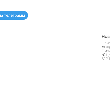
на телеграмм
Новы
Осно
#Окр
Пигм
💰 Ц
62₽ 