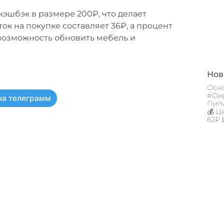
кэшбэк в размере 200₽, что делает
к на покупке составляет 36₽, а процент
возможность обновить мебель и
Новы
Осно
#Окр
на телеграмм
Пигм
💰 Ц
62₽ 