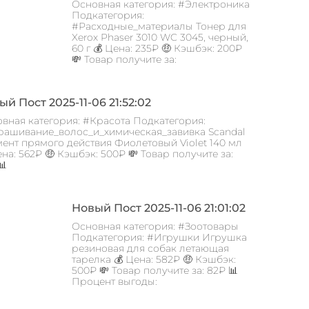
Основная категория: #Электроника
Подкатегория:
#Расходные_материалы Тонер для
Xerox Phaser 3010 WC 3045, черный,
60 г 💰 Цена: 235₽ 🤑 Кэшбэк: 200₽
💸 Товар получите за:
й Пост 2025-11-06 21:52:02
вная категория: #Красота Подкатегория:
ашивание_волос_и_химическая_завивка Scandal
ент прямого действия Фиолетовый Violet 140 мл
ена: 562₽ 🤑 Кэшбэк: 500₽ 💸 Товар получите за:
📊
Новый Пост 2025-11-06 21:01:02
Основная категория: #Зоотовары
Подкатегория: #Игрушки Игрушка
резиновая для собак летающая
тарелка 💰 Цена: 582₽ 🤑 Кэшбэк:
500₽ 💸 Товар получите за: 82₽ 📊
Процент выгоды: