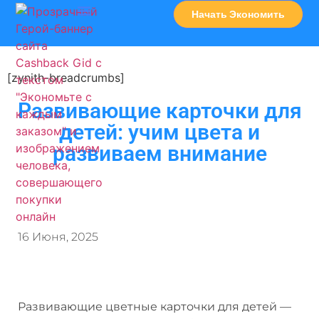
Начать Экономить
Часто Задаваемые Вопросы
Карта Сервисов
[zynith-breadcrumbs]
Развивающие карточки для
детей: учим цвета и
развиваем внимание
16 Июня, 2025
Развивающие цветные карточки для детей —