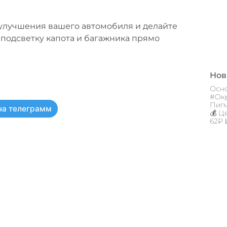
улучшения вашего автомобиля и делайте
 подсветку капота и багажника прямо
Новы
Осно
#Окр
Пигм
на телеграмм
💰 Ц
62₽ 