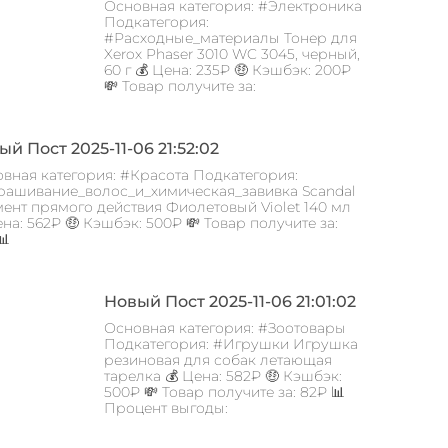
Основная категория: #Электроника
Подкатегория:
#Расходные_материалы Тонер для
Xerox Phaser 3010 WC 3045, черный,
60 г 💰 Цена: 235₽ 🤑 Кэшбэк: 200₽
💸 Товар получите за:
й Пост 2025-11-06 21:52:02
вная категория: #Красота Подкатегория:
ашивание_волос_и_химическая_завивка Scandal
ент прямого действия Фиолетовый Violet 140 мл
ена: 562₽ 🤑 Кэшбэк: 500₽ 💸 Товар получите за:
📊
Новый Пост 2025-11-06 21:01:02
Основная категория: #Зоотовары
Подкатегория: #Игрушки Игрушка
резиновая для собак летающая
тарелка 💰 Цена: 582₽ 🤑 Кэшбэк:
500₽ 💸 Товар получите за: 82₽ 📊
Процент выгоды: