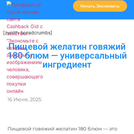
Начать Экономить
Часто Задаваемые Вопросы
Карта Сервисов
[zynith-breadcrumbs]
Пищевой желатин говяжий
180 блюм — универсальный
ингредиент
16 Июня, 2025
Пищевой говяжий желатин 180 блюм — это