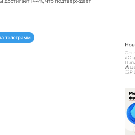
 достигает 144%, что подтверждает
на телеграмм
Новы
Осно
#Окр
Пигм
💰 Ц
62₽ 