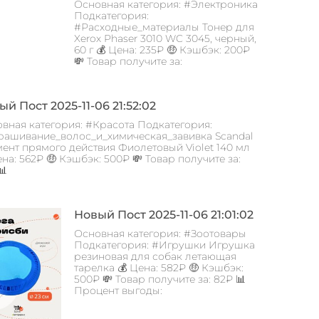
Основная категория: #Электроника
Подкатегория:
#Расходные_материалы Тонер для
Xerox Phaser 3010 WC 3045, черный,
60 г 💰 Цена: 235₽ 🤑 Кэшбэк: 200₽
💸 Товар получите за:
й Пост 2025-11-06 21:52:02
вная категория: #Красота Подкатегория:
ашивание_волос_и_химическая_завивка Scandal
ент прямого действия Фиолетовый Violet 140 мл
ена: 562₽ 🤑 Кэшбэк: 500₽ 💸 Товар получите за:
📊
Новый Пост 2025-11-06 21:01:02
Основная категория: #Зоотовары
Подкатегория: #Игрушки Игрушка
резиновая для собак летающая
тарелка 💰 Цена: 582₽ 🤑 Кэшбэк:
500₽ 💸 Товар получите за: 82₽ 📊
Процент выгоды: