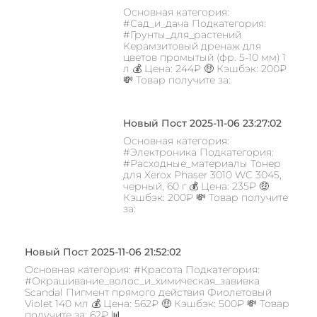
Основная категория:
#Сад_и_дача Подкатегория:
#Грунты_для_растений
Керамзитовый дренаж для
цветов промытый (фр. 5-10 мм) 1
л 💰 Цена: 244₽ 🤑 Кэшбэк: 200₽
💸 Товар получите за:
Новый Пост 2025-11-06 23:27:02
Основная категория:
#Электроника Подкатегория:
#Расходные_материалы Тонер
для Xerox Phaser 3010 WC 3045,
черный, 60 г 💰 Цена: 235₽ 🤑
Кэшбэк: 200₽ 💸 Товар получите
за:
Новый Пост 2025-11-06 21:52:02
Основная категория: #Красота Подкатегория:
#Окрашивание_волос_и_химическая_завивка
Scandal Пигмент прямого действия Фиолетовый
Violet 140 мл 💰 Цена: 562₽ 🤑 Кэшбэк: 500₽ 💸 Товар
получите за: 62₽ 📊