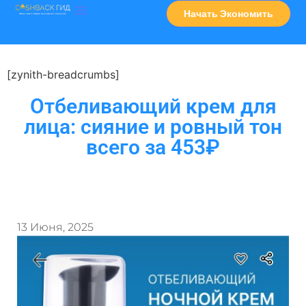
Начать Экономить
Часто Задаваемые Вопросы
Карта Сервисов
[zynith-breadcrumbs]
Отбеливающий крем для
лица: сияние и ровный тон
всего за 453₽
13 Июня, 2025