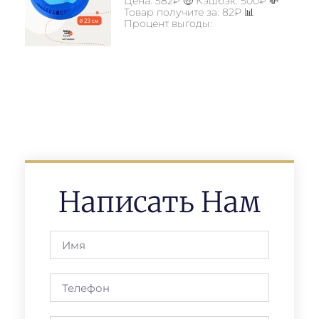
Цена: 582₽ 🤑 Кэшбэк: 500₽ 💸
Товар получите за: 82₽ 📊
Процент выгоды:
Написать Нам