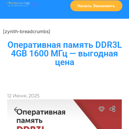
Начать Экономить
Часто Задаваемые Вопросы
Карта Сервисов
[zynith-breadcrumbs]
Оперативная память DDR3L
4GB 1600 МГц — выгодная
цена
12 Июня, 2025