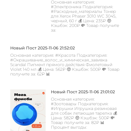
Основная категория:
#Электроника Подкатегория:
#Расходные_материалы Тонер
для Xerox Phaser 3010 WC 3045,
черный, 60 г 💰 Цена: 235₽ 🤑
Кэшбэк: 200₽ 💸 Товар получите
за:
Новый Пост 2025-11-06 21:52:02
Основная категория: #Красота Подкатегория:
#Окрашивание_волос_и_химическая_завивка
Scandal Пигмент прямого действия Фиолетовый
Violet 140 мл 💰 Цена: 562₽ 🤑 Кэшбэк: 500₽ 💸 Товар
получите за: 62₽ 📊
Новый Пост 2025-11-06 21:01:02
Основная категория:
#Зоотовары Подкатегория:
#Игрушки Игрушка резиновая
для собак летающая тарелка 💰
Цена: 582₽ 🤑 Кэшбэк: 500₽ 💸
Товар получите за: 82₽ 📊
Процент выгоды: