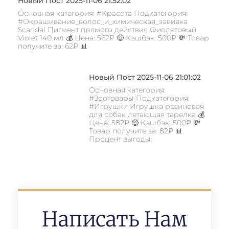
Новый Пост 2025-11-06 21:52:02
Основная категория: #Красота Подкатегория:
#Окрашивание_волос_и_химическая_завивка
Scandal Пигмент прямого действия Фиолетовый
Violet 140 мл 💰 Цена: 562₽ 🤑 Кэшбэк: 500₽ 💸 Товар
получите за: 62₽ 📊
Новый Пост 2025-11-06 21:01:02
Основная категория:
#Зоотовары Подкатегория:
#Игрушки Игрушка резиновая
для собак летающая тарелка 💰
Цена: 582₽ 🤑 Кэшбэк: 500₽ 💸
Товар получите за: 82₽ 📊
Процент выгоды:
Написать Нам