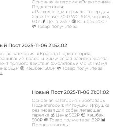
Основная категория: #Электроника
Подкатегория:
#Расходные_материалы Тонер для
Xerox Phaser 3010 WC 3045, черный,
60 г 💰 Цена: 235₽ 🤑 Кэшбэк: 200₽
💸 Товар получите за:
й Пост 2025-11-06 21:52:02
вная категория: #Красота Подкатегория:
ашивание_волос_и_химическая_завивка Scandal
ент прямого действия Фиолетовый Violet 140 мл
ена: 562₽ 🤑 Кэшбэк: 500₽ 💸 Товар получите за:
📊
Новый Пост 2025-11-06 21:01:02
Основная категория: #Зоотовары
Подкатегория: #Игрушки Игрушка
резиновая для собак летающая
тарелка 💰 Цена: 582₽ 🤑 Кэшбэк:
500₽ 💸 Товар получите за: 82₽ 📊
Процент выгоды: