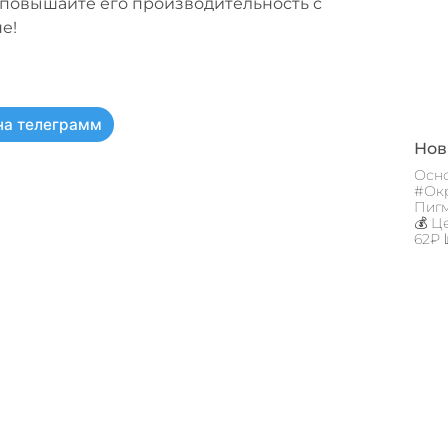
 повышайте его производительность с
е!
на телеграмм
Новы
Осно
#Окр
Пигм
💰 Ц
62₽ 