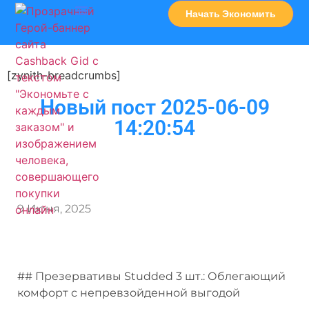
Начать Экономить
Часто Задаваемые Вопросы
Карта Сервисов
[zynith-breadcrumbs]
Новый пост 2025-06-09
14:20:54
9 Июня, 2025
## Презервативы Studded 3 шт.: Облегающий
комфорт с непревзойденной выгодой