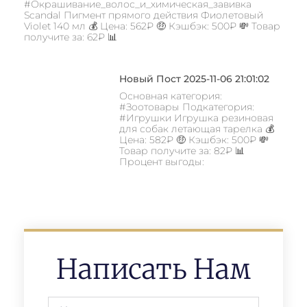
#Окрашивание_волос_и_химическая_завивка
Scandal Пигмент прямого действия Фиолетовый
Violet 140 мл 💰 Цена: 562₽ 🤑 Кэшбэк: 500₽ 💸 Товар
получите за: 62₽ 📊
Новый Пост 2025-11-06 21:01:02
Основная категория:
#Зоотовары Подкатегория:
#Игрушки Игрушка резиновая
для собак летающая тарелка 💰
Цена: 582₽ 🤑 Кэшбэк: 500₽ 💸
Товар получите за: 82₽ 📊
Процент выгоды:
Написать Нам