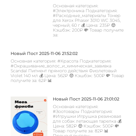
Основная категория:
#Электроника Подкатегория:
#Расходные_материалы Тонер
для Xerox Phaser 3010 WC 3045,
черный, 60 г 💰 Цена: 235₽ 🤑
Кэшбэк: 200₽ 💸 Товар получите
за:
Новый Пост 2025-11-06 21:52:02
Основная категория: #Красота Подкатегория:
#Окрашивание_волос_и_химическая_завивка
Scandal Пигмент прямого действия Фиолетовый
Violet 140 мл 💰 Цена: 562₽ 🤑 Кэшбэк: 500₽ 💸 Товар
получите за: 62₽ 📊
Новый Пост 2025-11-06 21:01:02
Основная категория:
#Зоотовары Подкатегория:
#Игрушки Игрушка резиновая
для собак летающая тарелка 💰
Цена: 582₽ 🤑 Кэшбэк: 500₽ 💸
Товар получите за: 82₽ 📊
Процент выгоды: