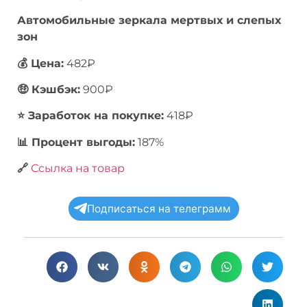
Автомобильные зеркала мертвых и слепых
зон
💰 Цена:
482₽
🤑 Кэшбэк:
900₽
⭐️ Заработок на покупке:
418₽
📊 Процент выгоды:
187%
🔗
Ссылка на товар
Подписаться на телеграмм