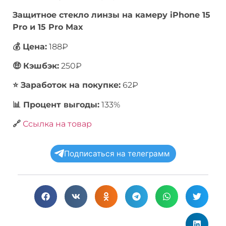
Защитное стекло линзы на камеру iPhone 15
Pro и 15 Pro Max
💰 Цена:
188₽
🤑 Кэшбэк:
250₽
⭐️ Заработок на покупке:
62₽
📊 Процент выгоды:
133%
🔗
Ссылка на товар
Подписаться на телеграмм