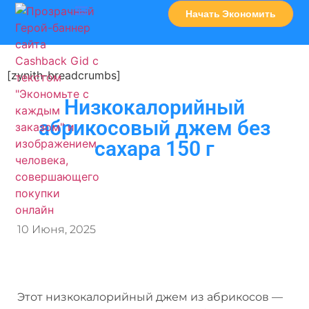
Начать Экономить
Часто Задаваемые Вопросы
Карта Сервисов
[zynith-breadcrumbs]
Низкокалорийный
абрикосовый джем без
сахара 150 г
10 Июня, 2025
Этот низкокалорийный джем из абрикосов —