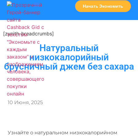
Начать Экономить
Часто Задаваемые Вопросы
Карта Сервисов
[zynith-breadcrumbs]
Натуральный
низкокалорийный
брусничный джем без сахара
10 Июня, 2025
Узнайте о натуральном низкокалорийном