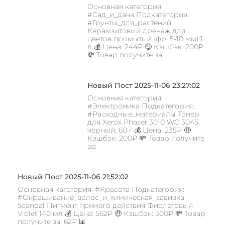
Основная категория:
#Сад_и_дача Подкатегория:
#Грунты_для_растений
Керамзитовый дренаж для
цветов промытый (фр. 5-10 мм) 1
л 💰 Цена: 244₽ 🤑 Кэшбэк: 200₽
💸 Товар получите за:
Новый Пост 2025-11-06 23:27:02
Основная категория:
#Электроника Подкатегория:
#Расходные_материалы Тонер
для Xerox Phaser 3010 WC 3045,
черный, 60 г 💰 Цена: 235₽ 🤑
Кэшбэк: 200₽ 💸 Товар получите
за:
Новый Пост 2025-11-06 21:52:02
Основная категория: #Красота Подкатегория:
#Окрашивание_волос_и_химическая_завивка
Scandal Пигмент прямого действия Фиолетовый
Violet 140 мл 💰 Цена: 562₽ 🤑 Кэшбэк: 500₽ 💸 Товар
получите за: 62₽ 📊