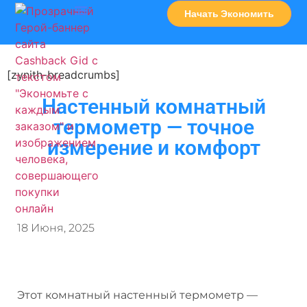
Начать Экономить
Часто Задаваемые Вопросы
Карта Сервисов
[zynith-breadcrumbs]
Настенный комнатный
термометр — точное
измерение и комфорт
18 Июня, 2025
Этот комнатный настенный термометр —