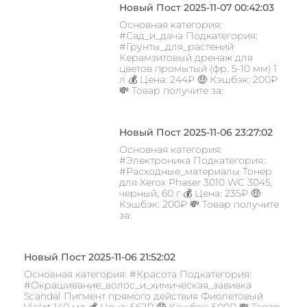
Новый Пост 2025-11-07 00:42:03
Основная категория:
#Сад_и_дача Подкатегория:
#Грунты_для_растений
Керамзитовый дренаж для
цветов промытый (фр. 5-10 мм) 1
л 💰 Цена: 244₽ 🤑 Кэшбэк: 200₽
💸 Товар получите за:
Новый Пост 2025-11-06 23:27:02
Основная категория:
#Электроника Подкатегория:
#Расходные_материалы Тонер
для Xerox Phaser 3010 WC 3045,
черный, 60 г 💰 Цена: 235₽ 🤑
Кэшбэк: 200₽ 💸 Товар получите
за:
Новый Пост 2025-11-06 21:52:02
Основная категория: #Красота Подкатегория:
#Окрашивание_волос_и_химическая_завивка
Scandal Пигмент прямого действия Фиолетовый
Violet 140 мл 💰 Цена: 562₽ 🤑 Кэшбэк: 500₽ 💸 Товар