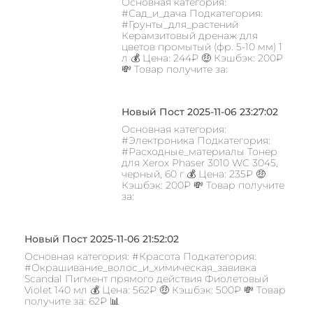
Основная категория:
#Сад_и_дача Подкатегория:
#Грунты_для_растений
Керамзитовый дренаж для
цветов промытый (фр. 5-10 мм) 1
л 💰 Цена: 244₽ 🤑 Кэшбэк: 200₽
💸 Товар получите за:
Новый Пост 2025-11-06 23:27:02
Основная категория:
#Электроника Подкатегория:
#Расходные_материалы Тонер
для Xerox Phaser 3010 WC 3045,
черный, 60 г 💰 Цена: 235₽ 🤑
Кэшбэк: 200₽ 💸 Товар получите
за:
Новый Пост 2025-11-06 21:52:02
Основная категория: #Красота Подкатегория:
#Окрашивание_волос_и_химическая_завивка
Scandal Пигмент прямого действия Фиолетовый
Violet 140 мл 💰 Цена: 562₽ 🤑 Кэшбэк: 500₽ 💸 Товар
получите за: 62₽ 📊