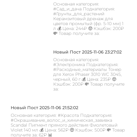
Основная категория:
#Сад_и_дача Подкатегория:
#Грунты_для_растений
Керамзитовый дренаж для
цветов промытый (фр. 5-10 мм) 1
л 💰 Цена: 244₽ 🤑 Кэшбэк: 200₽
💸 Товар получите за:
Новый Пост 2025-11-06 23:27:02
Основная категория:
#Электроника Подкатегория:
#Расходные_материалы Тонер
для Xerox Phaser 3010 WC 3045,
черный, 60 г 💰 Цена: 235₽ 🤑
Кэшбэк: 200₽ 💸 Товар получите
за:
Новый Пост 2025-11-06 21:52:02
Основная категория: #Красота Подкатегория:
#Окрашивание_волос_и_химическая_завивка
Scandal Пигмент прямого действия Фиолетовый
Violet 140 мл 💰 Цена: 562₽ 🤑 Кэшбэк: 500₽ 💸 Товар
получите за: 62₽ 📊