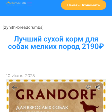
Начать Экономить
Часто Задаваемые Вопросы
Карта Сервисов
[zynith-breadcrumbs]
Лучший сухой корм для
собак мелких пород 2190₽
10 Июня, 2025