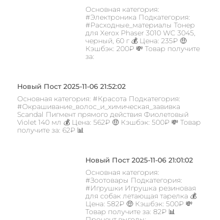
Основная категория:
#Электроника Подкатегория:
#Расходные_материалы Тонер
для Xerox Phaser 3010 WC 3045,
черный, 60 г 💰 Цена: 235₽ 🤑
Кэшбэк: 200₽ 💸 Товар получите
за:
Новый Пост 2025-11-06 21:52:02
Основная категория: #Красота Подкатегория:
#Окрашивание_волос_и_химическая_завивка
Scandal Пигмент прямого действия Фиолетовый
Violet 140 мл 💰 Цена: 562₽ 🤑 Кэшбэк: 500₽ 💸 Товар
получите за: 62₽ 📊
Новый Пост 2025-11-06 21:01:02
Основная категория:
#Зоотовары Подкатегория:
#Игрушки Игрушка резиновая
для собак летающая тарелка 💰
Цена: 582₽ 🤑 Кэшбэк: 500₽ 💸
Товар получите за: 82₽ 📊
Процент выгоды: