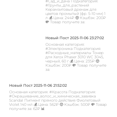
#Сад_и_дача Подкатегория:
#Грунты_для_растений
Керамзитовый дренаж для
цветов промытый (фр. 5-10 мм) 1
л 💰 Цена: 244₽ 🤑 Кэшбэк: 200₽
💸 Товар получите за:
Новый Пост 2025-11-06 23:27:02
Основная категория:
#Электроника Подкатегория:
#Расходные_материалы Тонер
для Xerox Phaser 3010 WC 3045,
черный, 60 г 💰 Цена: 235₽ 🤑
Кэшбэк: 200₽ 💸 Товар получите
за:
Новый Пост 2025-11-06 21:52:02
Основная категория: #Красота Подкатегория:
#Окрашивание_волос_и_химическая_завивка
Scandal Пигмент прямого действия Фиолетовый
Violet 140 мл 💰 Цена: 562₽ 🤑 Кэшбэк: 500₽ 💸 Товар
получите за: 62₽ 📊