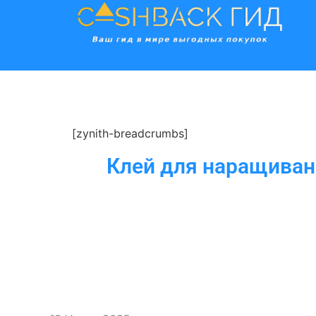
[zynith-breadcrumbs]
Клей для наращиван