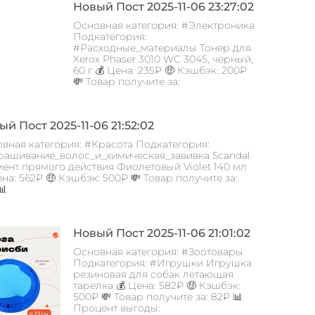
Новый Пост 2025-11-06 23:27:02
Основная категория: #Электроника
Подкатегория:
#Расходные_материалы Тонер для
Xerox Phaser 3010 WC 3045, черный,
60 г 💰 Цена: 235₽ 🤑 Кэшбэк: 200₽
💸 Товар получите за:
й Пост 2025-11-06 21:52:02
вная категория: #Красота Подкатегория:
ашивание_волос_и_химическая_завивка Scandal
ент прямого действия Фиолетовый Violet 140 мл
ена: 562₽ 🤑 Кэшбэк: 500₽ 💸 Товар получите за:
📊
Новый Пост 2025-11-06 21:01:02
Основная категория: #Зоотовары
Подкатегория: #Игрушки Игрушка
резиновая для собак летающая
тарелка 💰 Цена: 582₽ 🤑 Кэшбэк:
500₽ 💸 Товар получите за: 82₽ 📊
Процент выгоды: