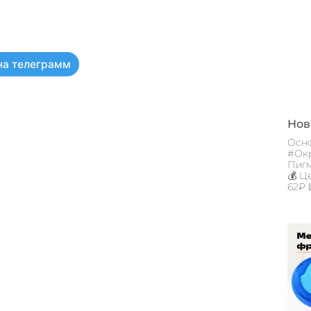
на телеграмм
Новы
Осно
#Окр
Пигм
💰 Ц
62₽ 