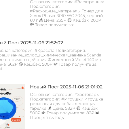
Основная категория: #Электроника
Подкатегория:
#Расходные_материалы Тонер для
Xerox Phaser 3010 WC 3045, черный,
60 г 💰 Цена: 235₽ 🤑 Кэшбэк: 200₽
💸 Товар получите за:
й Пост 2025-11-06 21:52:02
вная категория: #Красота Подкатегория:
ашивание_волос_и_химическая_завивка Scandal
ент прямого действия Фиолетовый Violet 140 мл
ена: 562₽ 🤑 Кэшбэк: 500₽ 💸 Товар получите за:
📊
Новый Пост 2025-11-06 21:01:02
Основная категория: #Зоотовары
Подкатегория: #Игрушки Игрушка
резиновая для собак летающая
тарелка 💰 Цена: 582₽ 🤑 Кэшбэк:
500₽ 💸 Товар получите за: 82₽ 📊
Процент выгоды: