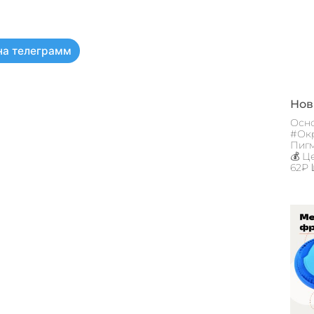
на телеграмм
Новы
Осно
#Окр
Пигм
💰 Ц
62₽ 