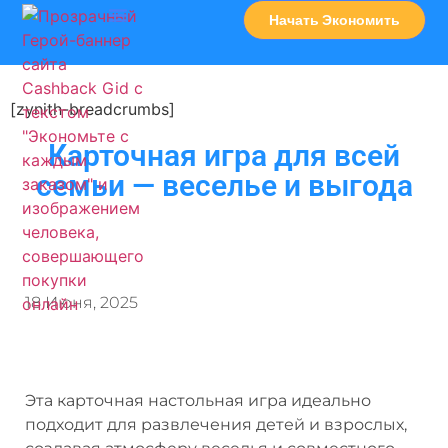
Начать Экономить
Часто Задаваемые Вопросы
Карта Сервисов
[zynith-breadcrumbs]
Карточная игра для всей
семьи — веселье и выгода
18 Июня, 2025
Эта карточная настольная игра идеально
подходит для развлечения детей и взрослых,