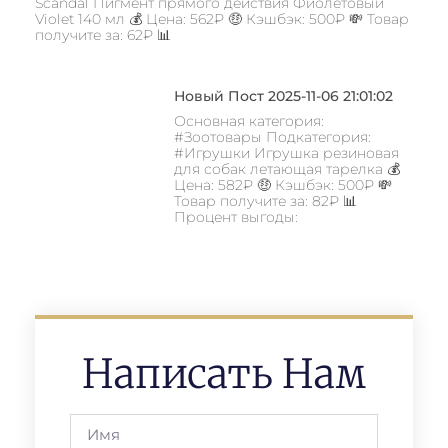
Scandal Пигмент прямого действия Фиолетовый
Violet 140 мл 💰 Цена: 562₽ 🤑 Кэшбэк: 500₽ 💸 Товар
получите за: 62₽ 📊
Новый Пост 2025-11-06 21:01:02
Основная категория:
#Зоотовары Подкатегория:
#Игрушки Игрушка резиновая
для собак летающая тарелка 💰
Цена: 582₽ 🤑 Кэшбэк: 500₽ 💸
Товар получите за: 82₽ 📊
Процент выгоды:
Написать Нам