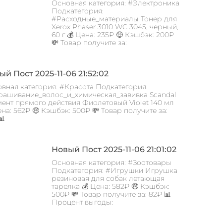
Основная категория: #Электроника
Подкатегория:
#Расходные_материалы Тонер для
Xerox Phaser 3010 WC 3045, черный,
60 г 💰 Цена: 235₽ 🤑 Кэшбэк: 200₽
💸 Товар получите за:
й Пост 2025-11-06 21:52:02
вная категория: #Красота Подкатегория:
ашивание_волос_и_химическая_завивка Scandal
ент прямого действия Фиолетовый Violet 140 мл
ена: 562₽ 🤑 Кэшбэк: 500₽ 💸 Товар получите за:
📊
Новый Пост 2025-11-06 21:01:02
Основная категория: #Зоотовары
Подкатегория: #Игрушки Игрушка
резиновая для собак летающая
тарелка 💰 Цена: 582₽ 🤑 Кэшбэк:
500₽ 💸 Товар получите за: 82₽ 📊
Процент выгоды: