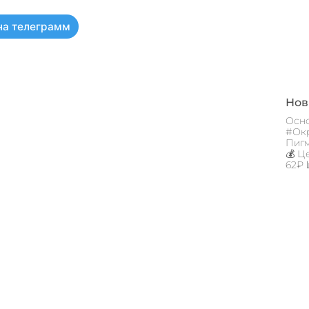
на телеграмм
Новы
Осно
#Окр
Пигм
💰 Ц
62₽ 