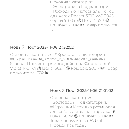
Основная категория:
#Электроника Подкатегория:
#Расходные_материалы Тонер
для Xerox Phaser 3010 WC 3045,
черный, 60 г 💰 Цена: 235₽ 🤑
Кэшбэк: 200₽ 💸 Товар получите
за:
Новый Пост 2025-11-06 21:52:02
Основная категория: #Красота Подкатегория:
#Окрашивание_волос_и_химическая_завивка
Scandal Пигмент прямого действия Фиолетовый
Violet 140 мл 💰 Цена: 562₽ 🤑 Кэшбэк: 500₽ 💸 Товар
получите за: 62₽ 📊
Новый Пост 2025-11-06 21:01:02
Основная категория:
#Зоотовары Подкатегория:
#Игрушки Игрушка резиновая
для собак летающая тарелка 💰
Цена: 582₽ 🤑 Кэшбэк: 500₽ 💸
Товар получите за: 82₽ 📊
Процент выгоды: