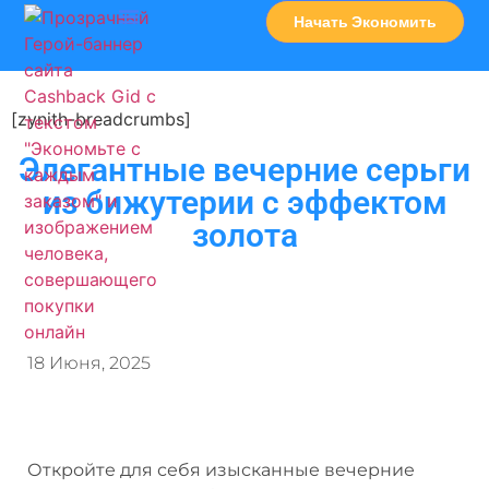
Начать Экономить
Часто Задаваемые Вопросы
Карта Сервисов
[zynith-breadcrumbs]
Элегантные вечерние серьги
из бижутерии с эффектом
золота
18 Июня, 2025
Откройте для себя изысканные вечерние