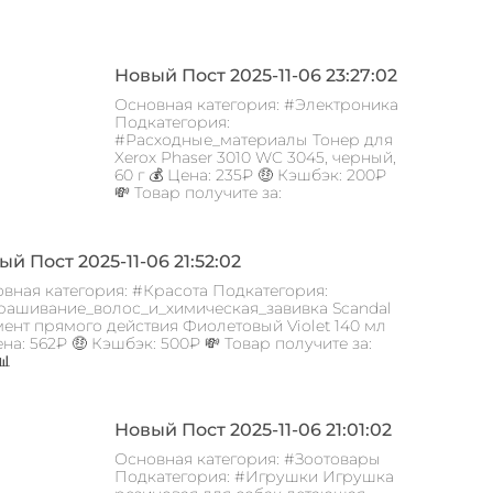
Новый Пост 2025-11-06 23:27:02
Основная категория: #Электроника
Подкатегория:
#Расходные_материалы Тонер для
Xerox Phaser 3010 WC 3045, черный,
60 г 💰 Цена: 235₽ 🤑 Кэшбэк: 200₽
💸 Товар получите за:
й Пост 2025-11-06 21:52:02
вная категория: #Красота Подкатегория:
ашивание_волос_и_химическая_завивка Scandal
ент прямого действия Фиолетовый Violet 140 мл
ена: 562₽ 🤑 Кэшбэк: 500₽ 💸 Товар получите за:
📊
Новый Пост 2025-11-06 21:01:02
Основная категория: #Зоотовары
Подкатегория: #Игрушки Игрушка