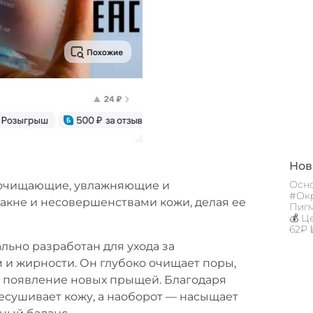
Новы
Осно
 очищающие, увлажняющие и
#Окр
 акне и несовершенствами кожи, делая ее
Пигм
💰 Ц
62₽ 
ьно разработан для ухода за
и жирности. Он глубоко очищает поры,
т появление новых прыщей. Благодаря
есушивает кожу, а наоборот — насыщает