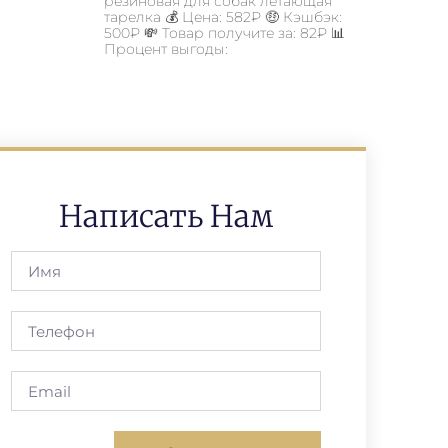
резиновая для собак летающая
тарелка 💰 Цена: 582₽ 🤑 Кэшбэк:
500₽ 💸 Товар получите за: 82₽ 📊
Процент выгоды:
Написать Нам