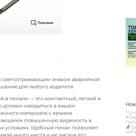
им светоотражающим знаком аварийной
ешение для любого водителя.
 в пенале — это компактный, легкий и
Новы
о должен находиться в вашем
Осно
венного материала с яркими
#Окр
вающими повышенную видимость в
Пигм
💰 Ц
ых условиях. Удобный пенал позволяет
62₽ 
имая много места и не рискуя его