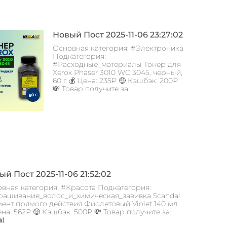
Новый Пост 2025-11-06 23:27:02
Основная категория: #Электроника
Подкатегория:
#Расходные_материалы Тонер для
Xerox Phaser 3010 WC 3045, черный,
60 г 💰 Цена: 235₽ 🤑 Кэшбэк: 200₽
💸 Товар получите за:
й Пост 2025-11-06 21:52:02
вная категория: #Красота Подкатегория:
ашивание_волос_и_химическая_завивка Scandal
ент прямого действия Фиолетовый Violet 140 мл
ена: 562₽ 🤑 Кэшбэк: 500₽ 💸 Товар получите за:
📊