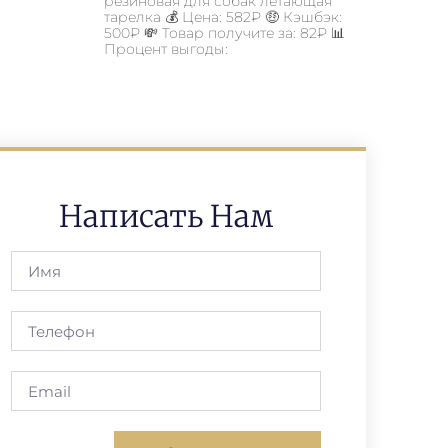
резиновая для собак летающая
тарелка 💰 Цена: 582₽ 🤑 Кэшбэк:
500₽ 💸 Товар получите за: 82₽ 📊
Процент выгоды:
Написать Нам