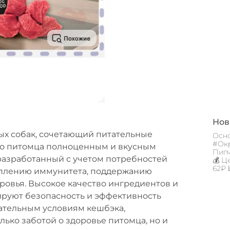
Новы
ых собак, сочетающий питательные
Осно
#Окр
его питомца полноценным и вкусным
Пигм
разработанный с учетом потребностей
💰 Ц
62₽ 
реплению иммунитета, поддержанию
овья. Высокое качество ингредиентов и
ируют безопасность и эффективность
ательным условиям кешбэка,
лько заботой о здоровье питомца, но и