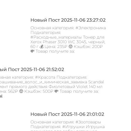
Новый Пост 2025-11-06 23:27:02
Основная категория: #Электроника
Подкатегория:
#Расходные_материалы Тонер для
Xerox Phaser 3010 WC 3045, черный,
60 г 💰 Цена: 235₽ 🤑 Кэшбэк: 200₽
💸 Товар получите за:
й Пост 2025-11-06 21:52:02
вная категория: #Красота Подкатегория:
ашивание_волос_и_химическая_завивка Scandal
ент прямого действия Фиолетовый Violet 140 мл
ена: 562₽ 🤑 Кэшбэк: 500₽ 💸 Товар получите за:
📊
Новый Пост 2025-11-06 21:01:02
Основная категория: #Зоотовары
Подкатегория: #Игрушки Игрушка