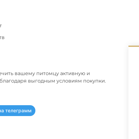
т
тв
ечить вашему питомцу активную и
а благодаря выгодным условиям покупки.
на телеграмм