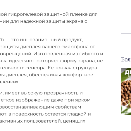
нной гидрогелевой защитной пленке для
ии для надежной защиты экрана с
7b — это инновационный продукт,
защиты дисплея вашего смартфона от
повреждений. Изготовленная из гибкого и
Бол
нка идеально повторяет форму экрана, не
ельность сенсора. Ее тонкая структура
ры дисплея, обеспечивая комфортное
плёнки».
и, имеет высокую прозрачность и
четкое изображение даже при ярком
мовосстанавливающим свойствам
т, а поверхность остается гладкой и
 активных пользователей, ценящих