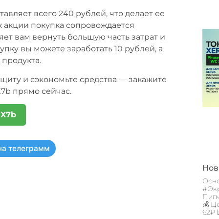
авляет всего 240 рублей, что делает ее
х акции покупка сопровождается
яет вам вернуть большую часть затрат и
купку вы можете заработать 10 рублей, а
 продукта.
щиту и сэкономьте средства — закажите
7b прямо сейчас.
 X7b
на телеграмм
Новы
Осно
#Окр
Пигм
💰 Ц
62₽ 