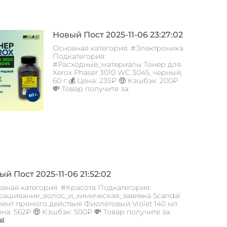
Новый Пост 2025-11-06 23:27:02
Основная категория: #Электроника
Подкатегория:
#Расходные_материалы Тонер для
Xerox Phaser 3010 WC 3045, черный,
60 г 💰 Цена: 235₽ 🤑 Кэшбэк: 200₽
💸 Товар получите за:
й Пост 2025-11-06 21:52:02
вная категория: #Красота Подкатегория:
ашивание_волос_и_химическая_завивка Scandal
ент прямого действия Фиолетовый Violet 140 мл
ена: 562₽ 🤑 Кэшбэк: 500₽ 💸 Товар получите за:
📊