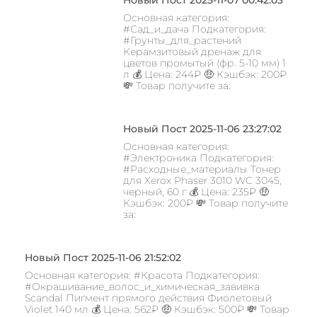
Основная категория:
#Сад_и_дача Подкатегория:
#Грунты_для_растений
Керамзитовый дренаж для
цветов промытый (фр. 5-10 мм) 1
л 💰 Цена: 244₽ 🤑 Кэшбэк: 200₽
💸 Товар получите за:
Новый Пост 2025-11-06 23:27:02
Основная категория:
#Электроника Подкатегория:
#Расходные_материалы Тонер
для Xerox Phaser 3010 WC 3045,
черный, 60 г 💰 Цена: 235₽ 🤑
Кэшбэк: 200₽ 💸 Товар получите
за:
Новый Пост 2025-11-06 21:52:02
Основная категория: #Красота Подкатегория:
#Окрашивание_волос_и_химическая_завивка
Scandal Пигмент прямого действия Фиолетовый
Violet 140 мл 💰 Цена: 562₽ 🤑 Кэшбэк: 500₽ 💸 Товар