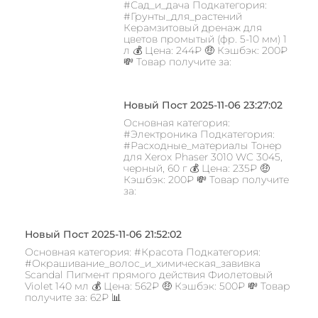
#Сад_и_дача Подкатегория:
#Грунты_для_растений
Керамзитовый дренаж для
цветов промытый (фр. 5-10 мм) 1
л 💰 Цена: 244₽ 🤑 Кэшбэк: 200₽
💸 Товар получите за:
Новый Пост 2025-11-06 23:27:02
Основная категория:
#Электроника Подкатегория:
#Расходные_материалы Тонер
для Xerox Phaser 3010 WC 3045,
черный, 60 г 💰 Цена: 235₽ 🤑
Кэшбэк: 200₽ 💸 Товар получите
за:
Новый Пост 2025-11-06 21:52:02
Основная категория: #Красота Подкатегория:
#Окрашивание_волос_и_химическая_завивка
Scandal Пигмент прямого действия Фиолетовый
Violet 140 мл 💰 Цена: 562₽ 🤑 Кэшбэк: 500₽ 💸 Товар
получите за: 62₽ 📊