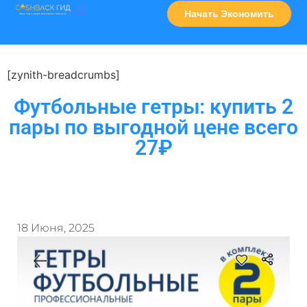
Начать Экономить
Часто Задаваемые Вопросы
Карта Сервисов
[zynith-breadcrumbs]
Футбольные гетры: купить 2
пары по выгодной цене всего
27₽
18 Июня, 2025