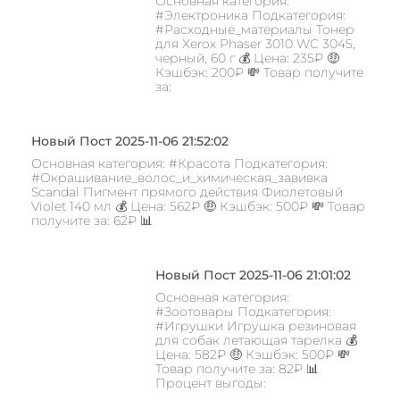
Основная категория:
#Электроника Подкатегория:
#Расходные_материалы Тонер
для Xerox Phaser 3010 WC 3045,
черный, 60 г 💰 Цена: 235₽ 🤑
Кэшбэк: 200₽ 💸 Товар получите
за:
Новый Пост 2025-11-06 21:52:02
Основная категория: #Красота Подкатегория:
#Окрашивание_волос_и_химическая_завивка
Scandal Пигмент прямого действия Фиолетовый
Violet 140 мл 💰 Цена: 562₽ 🤑 Кэшбэк: 500₽ 💸 Товар
получите за: 62₽ 📊
Новый Пост 2025-11-06 21:01:02
Основная категория:
#Зоотовары Подкатегория:
#Игрушки Игрушка резиновая
для собак летающая тарелка 💰
Цена: 582₽ 🤑 Кэшбэк: 500₽ 💸
Товар получите за: 82₽ 📊
Процент выгоды: