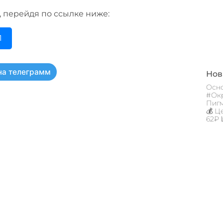
, перейдя по ссылке ниже:
1
на телеграмм
Новы
Осно
#Окр
Пигм
💰 Ц
62₽ 