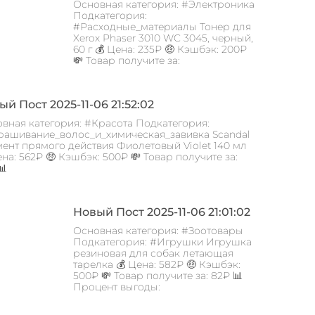
Основная категория: #Электроника
Подкатегория:
#Расходные_материалы Тонер для
Xerox Phaser 3010 WC 3045, черный,
60 г 💰 Цена: 235₽ 🤑 Кэшбэк: 200₽
💸 Товар получите за:
й Пост 2025-11-06 21:52:02
вная категория: #Красота Подкатегория:
ашивание_волос_и_химическая_завивка Scandal
ент прямого действия Фиолетовый Violet 140 мл
ена: 562₽ 🤑 Кэшбэк: 500₽ 💸 Товар получите за:
📊
Новый Пост 2025-11-06 21:01:02
Основная категория: #Зоотовары
Подкатегория: #Игрушки Игрушка
резиновая для собак летающая
тарелка 💰 Цена: 582₽ 🤑 Кэшбэк:
500₽ 💸 Товар получите за: 82₽ 📊
Процент выгоды: