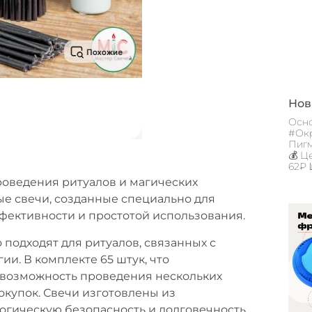
Новы
Осно
#Окр
Пигм
💰 Ц
62₽ 
роведения ритуалов и магических
е свечи, созданные специально для
ффективности и простотой использования.
 подходят для ритуалов, связанных с
и. В комплекте 65 штук, что
 возможность проведения нескольких
купок. Свечи изготовлены из
ологическую безопасность и долговечность