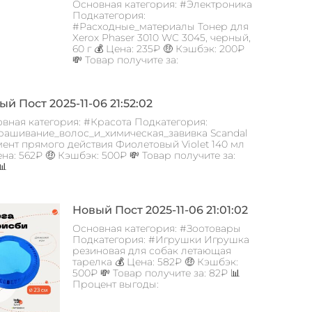
Основная категория: #Электроника
Подкатегория:
#Расходные_материалы Тонер для
Xerox Phaser 3010 WC 3045, черный,
60 г 💰 Цена: 235₽ 🤑 Кэшбэк: 200₽
💸 Товар получите за:
й Пост 2025-11-06 21:52:02
вная категория: #Красота Подкатегория:
ашивание_волос_и_химическая_завивка Scandal
ент прямого действия Фиолетовый Violet 140 мл
ена: 562₽ 🤑 Кэшбэк: 500₽ 💸 Товар получите за:
📊
Новый Пост 2025-11-06 21:01:02
Основная категория: #Зоотовары
Подкатегория: #Игрушки Игрушка
резиновая для собак летающая
тарелка 💰 Цена: 582₽ 🤑 Кэшбэк:
500₽ 💸 Товар получите за: 82₽ 📊
Процент выгоды: