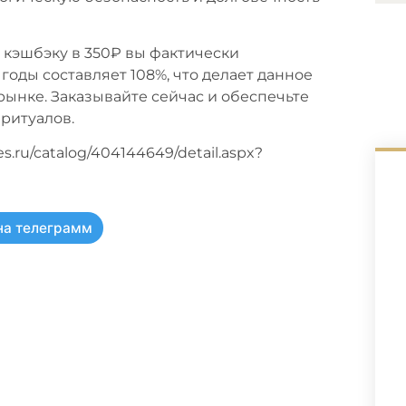
я кэшбэку в 350₽ вы фактически
годы составляет 108%, что делает данное
ынке. Заказывайте сейчас и обеспечьте
ритуалов.
s.ru/catalog/404144649/detail.aspx?
на телеграмм