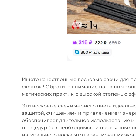
Ищете качественные восковые свечи для п
скруток? Обратите внимание на наши черны
магических практик, с высокой степенью э
Эти восковые свечи черного цвета идеально
защитой, очищением и привлечением энерги
обеспечивает длительное использование и
процедур без необходимости постоянных по
натурального воска, что гарантирует их эк