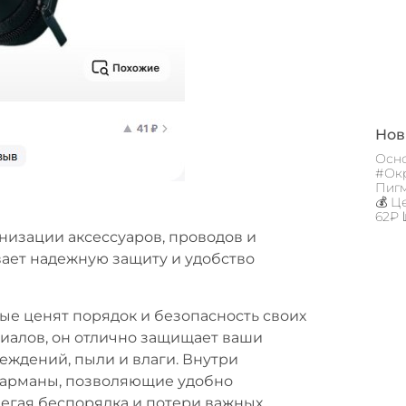
Новы
Осно
#Окр
Пигм
💰 Ц
62₽ 
низации аксессуаров, проводов и
вает надежную защиту и удобство
ые ценят порядок и безопасность своих
иалов, он отлично защищает ваши
реждений, пыли и влаги. Внутри
карманы, позволяющие удобно
егая беспорядка и потери важных