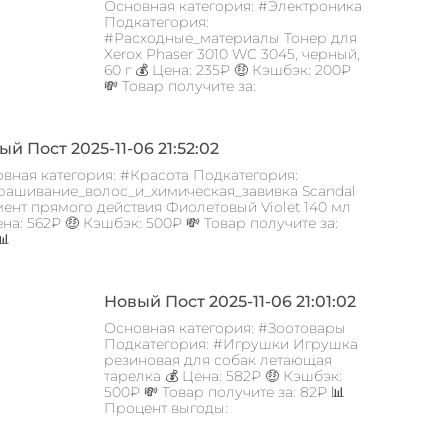
Основная категория: #Электроника
Подкатегория:
#Расходные_материалы Тонер для
Xerox Phaser 3010 WC 3045, черный,
60 г 💰 Цена: 235₽ 🤑 Кэшбэк: 200₽
💸 Товар получите за:
й Пост 2025-11-06 21:52:02
вная категория: #Красота Подкатегория:
ашивание_волос_и_химическая_завивка Scandal
ент прямого действия Фиолетовый Violet 140 мл
ена: 562₽ 🤑 Кэшбэк: 500₽ 💸 Товар получите за:
📊
Новый Пост 2025-11-06 21:01:02
Основная категория: #Зоотовары
Подкатегория: #Игрушки Игрушка
резиновая для собак летающая
тарелка 💰 Цена: 582₽ 🤑 Кэшбэк:
500₽ 💸 Товар получите за: 82₽ 📊
Процент выгоды: