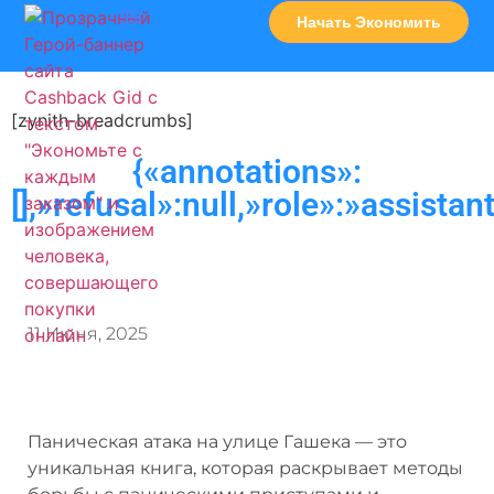
Начать Экономить
Часто Задаваемые Вопросы
Карта Сервисов
[zynith-breadcrumbs]
{«annotations»:
[],»refusal»:null,»role»:»assistan
11 Июня, 2025
Паническая атака на улице Гашека — это
уникальная книга, которая раскрывает методы