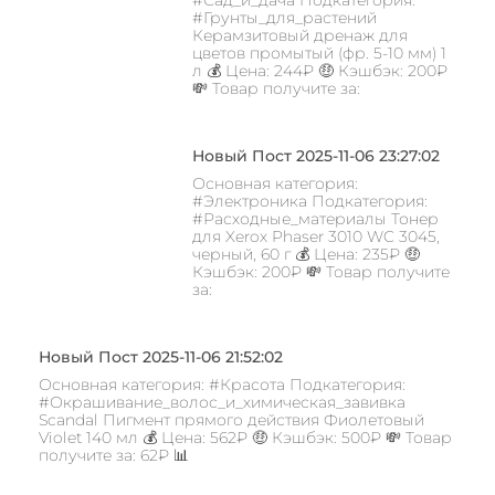
#Сад_и_дача Подкатегория:
#Грунты_для_растений
Керамзитовый дренаж для
цветов промытый (фр. 5-10 мм) 1
л 💰 Цена: 244₽ 🤑 Кэшбэк: 200₽
💸 Товар получите за:
Новый Пост 2025-11-06 23:27:02
Основная категория:
#Электроника Подкатегория:
#Расходные_материалы Тонер
для Xerox Phaser 3010 WC 3045,
черный, 60 г 💰 Цена: 235₽ 🤑
Кэшбэк: 200₽ 💸 Товар получите
за:
Новый Пост 2025-11-06 21:52:02
Основная категория: #Красота Подкатегория:
#Окрашивание_волос_и_химическая_завивка
Scandal Пигмент прямого действия Фиолетовый
Violet 140 мл 💰 Цена: 562₽ 🤑 Кэшбэк: 500₽ 💸 Товар
получите за: 62₽ 📊